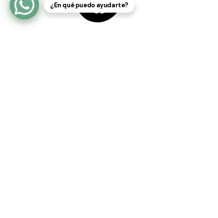
¿En qué puedo ayudarte?
Autoestima
Ser responsable de tu vida, ganar más confianza
en tus fuerzas e ir descubriendo tesoros que llevas
adentro.
Enfoque en el
acompañamiento terapéutico
Terapia Gestalt
Terapia de Trauma